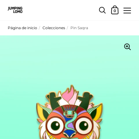
Saltar a contenido
Carrito
0
Página de inicio
/
Colecciones
/
Pin Saqra